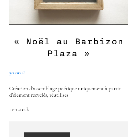
« Noël au Barbizon
Plaza »
50,00
€
Création d’assemblage poétique uniquement à partir
d’élément recyclés, réutilisés
1 en stock
quantité