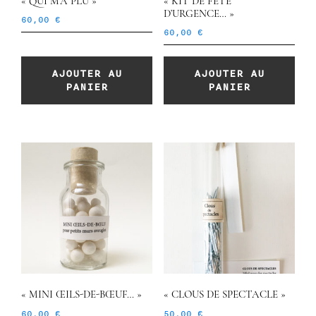
« QUI M’A PLU »
« KIT DE FÊTE
D’URGENCE… »
60,00
€
60,00
€
AJOUTER AU
AJOUTER AU
PANIER
PANIER
« MINI ŒILS-DE-BŒUF… »
« CLOUS DE SPECTACLE »
60,00
€
50,00
€