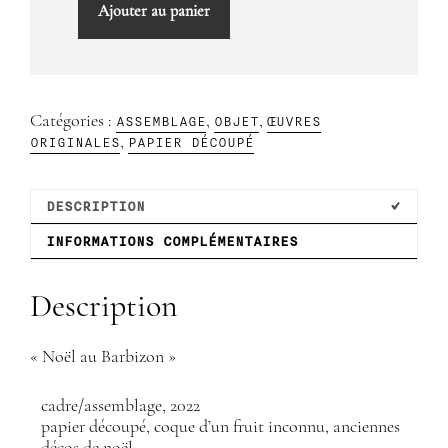
Ajouter au panier
de
"Noël
au
Barbizon
Plaza"
ASSEMBLAGE
OBJET
ŒUVRES
Catégories :
,
,
ORIGINALES
PAPIER DÉCOUPÉ
,
DESCRIPTION
INFORMATIONS COMPLÉMENTAIRES
Description
« Noël au Barbizon »
cadre/assemblage, 2022
papier découpé, coque d’un fruit inconnu, anciennes