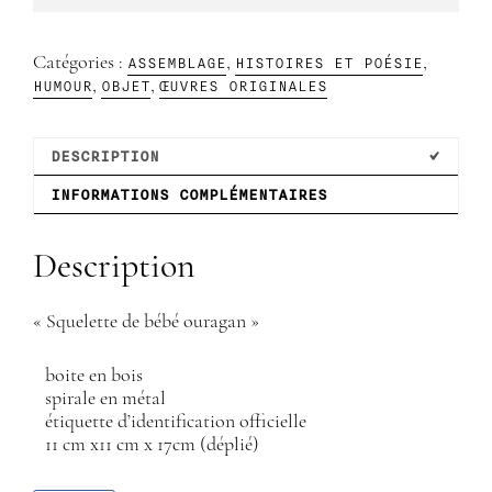
bébé
ouragan"
ASSEMBLAGE
HISTOIRES ET POÉSIE
Catégories :
,
,
HUMOUR
OBJET
ŒUVRES ORIGINALES
,
,
DESCRIPTION
INFORMATIONS COMPLÉMENTAIRES
Description
« Squelette de bébé ouragan »
boite en bois
spirale en métal
étiquette d’identification officielle
11 cm x11 cm x 17cm (déplié)