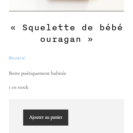
« Squelette de bébé
ouragan »
80,00
€
Boite poétiquement habitée
1 en stock
quantité
Ajouter au panier
de
"Squelette
de