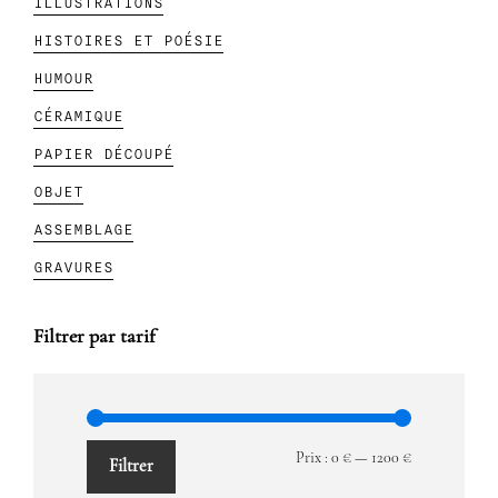
ILLUSTRATIONS
principale
HISTOIRES ET POÉSIE
HUMOUR
CÉRAMIQUE
PAPIER DÉCOUPÉ
OBJET
ASSEMBLAGE
GRAVURES
Filtrer par tarif
Prix
Prix
Prix :
0 €
—
1200 €
Filtrer
min
max