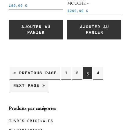
MOUCHE »
180,00
€
1200,00
€
AJOUTER AU
AJOUTER AU
PANIER
PANIER
« PREVIOUS PAGE
1
2
4
3
NEXT PAGE »
Produits par catégories
Barre
latérale
ŒUVRES ORIGINALES