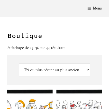
PASSER
PASSER
AU
À
Menu
CONTENU
LA
PRINCIPAL
BARRE
LATÉRALE
PRINCIPALE
Boutique
Trié
Affichage de 25–36 sur 44 résultats
du
plus
récent
au
plus
ancien