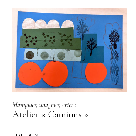
AU
LIVRE
À
VENIR
!
Manipuler, imaginer, créer !
Atelier « Camions »
:
LIRE LA SUITE